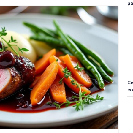
po
Ci
co