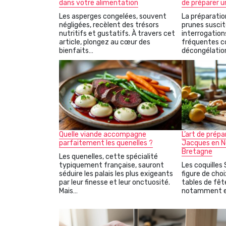
dans votre alimentation
de préparer u
Les asperges congelées, souvent
La préparatio
négligées, recèlent des trésors
prunes suscit
nutritifs et gustatifs. À travers cet
interrogations
article, plongez au cœur des
fréquentes c
bienfaits…
décongélatio
Quelle viande accompagne
L’art de prépa
parfaitement les quenelles ?
Jacques en N
Bretagne
Les quenelles, cette spécialité
typiquement française, sauront
Les coquilles
séduire les palais les plus exigeants
figure de cho
par leur finesse et leur onctuosité.
tables de fêt
Mais…
notamment e