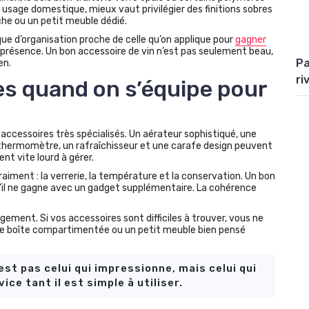
n usage domestique, mieux vaut privilégier des finitions sobres
iche ou un petit meuble dédié.
que d’organisation proche de celle qu’on applique pour
gagner
sa présence. Un bon accessoire de vin n’est pas seulement beau,
Pa
en.
ri
es quand on s’équipe pour
 accessoires très spécialisés. Un aérateur sophistiqué, une
thermomètre, un rafraîchisseur et une carafe design peuvent
t vite lourd à gérer.
aiment : la verrerie, la température et la conservation. Un bon
u’il ne gagne avec un gadget supplémentaire. La cohérence
ment. Si vos accessoires sont difficiles à trouver, vous ne
 une boîte compartimentée ou un petit meuble bien pensé
est pas celui qui impressionne, mais celui qui
ce tant il est simple à utiliser.