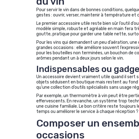
du vin
Pour servir le vin dans de bonnes conditions, quelqu
gestes : ouvrir, verser, maintenir à température et 
Le premier accessoire utile reste bien sûr l’outil d’
modèle simple, robuste et agréable en main fera très 
goutte, pratique pour garder une table nette, surtout
Pour les vins qui demandent un peu d’aération, une 
grandes occasions : elle améliore souvent l’expressio
pour les bouteilles non terminées, un bouchon de 
arômes pendant un à deux jours selon le vin.
Indispensables ou gadge
Un accessoire devient vraiment utile quand il sert sou
objets séduisent en boutique mais restent au fond d’
qu’une collection d’outils spécialisés sans usage régu
Par exemple, un thermomètre à vin peut être pertin
effervescents. En revanche, un système trop techn
une cuisine familiale. Le bon critère reste toujour
temps ou améliorer le service à chaque réception ?
Composer un ensembl
occasions