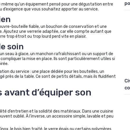
po
e le même qu’un équipement pensé pour une dégustation entre
u d’exigence que vous souhaitez apporter au service.
ien
 ouvre-bouteille fiable, un bouchon de conservation et une
e. Ajoutez une verrerie adaptée, car elle compte autant que
 trop étroit ou trop lourd perd vite en plaisir.
de soin
 un seau à glace, un manchon rafraîchissant ou un support de
ompliquer la mise en place. Ils sont particulièrement utiles si
irée.
ation du service : une place dédiée pour les bouteilles, un
rès de la table. Ce sont de petits détails, mais ils fluidifient
Ci
co
s avant d’équiper son
ilité d’entretien et la solidité des matériaux. Dans une cuisine
ouvent oublié. À l’inverse, un accessoire simple, lavable et peu
nox, le bois bien traité, le verre épais ou certains polymères