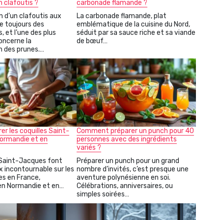
n clafoutis ?
carbonade flamande ?
n d’un clafoutis aux
La carbonade flamande, plat
e toujours des
emblématique de la cuisine du Nord,
, et l’une des plus
séduit par sa sauce riche et sa viande
oncerne la
de bœuf…
n des prunes.…
rer les coquilles Saint-
Comment préparer un punch pour 40
ormandie et en
personnes avec des ingrédients
variés ?
 Saint-Jacques font
Préparer un punch pour un grand
ix incontournable sur les
nombre d’invités, c’est presque une
es en France,
aventure polynésienne en soi.
n Normandie et en…
Célébrations, anniversaires, ou
simples soirées…