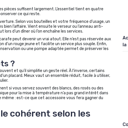
es pièces suffisent largement. L’essentiel tient en quatre
conserver ce qui reste.
ouverture. Selon vos bouteilles et votre fréquence d’usage, un
bien l’affaire. Vient ensuite le verseur ou l’anneau anti-
 lors d’un dîner où l’on enchaîne les services.
Ac
carafe peut devenir un vrai atout. Elle n’est pas réservée aux
n d’un rouge jeune et facilite un service plus souple. Enfin,
la
conservation ou une pompe adaptée permet de préserver les
ts ?
vent et qu’il simplifie un geste réel. À l’inverse, certains
un placard. Mieux vaut un ensemble réduit, facile à utiliser,
lier.
ent si vous servez souvent des blancs, des rosés ou des
ique pour la mise à température n’a pas grand intérêt dans
s le même : est-ce que cet accessoire vous fera gagner du
e cohérent selon les
Co