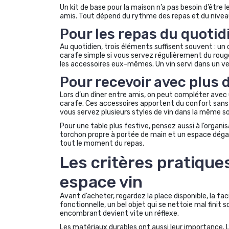
Un kit de base pour la maison n’a pas besoin d’êtr
amis. Tout dépend du rythme des repas et du nivea
Pour les repas du quotid
Au quotidien, trois éléments suffisent souvent : un
carafe simple si vous servez régulièrement du roug
les accessoires eux-mêmes. Un vin servi dans un verre
Pour recevoir avec plus 
Lors d’un dîner entre amis, on peut compléter avec
carafe. Ces accessoires apportent du confort sans c
vous servez plusieurs styles de vin dans la même so
Pour une table plus festive, pensez aussi à l’organis
torchon propre à portée de main et un espace dégagé p
tout le moment du repas.
Les critères pratique
espace vin
Avant d’acheter, regardez la place disponible, la fac
fonctionnelle, un bel objet qui se nettoie mal finit s
encombrant devient vite un réflexe.
Les matériaux durables ont aussi leur importance. L’i