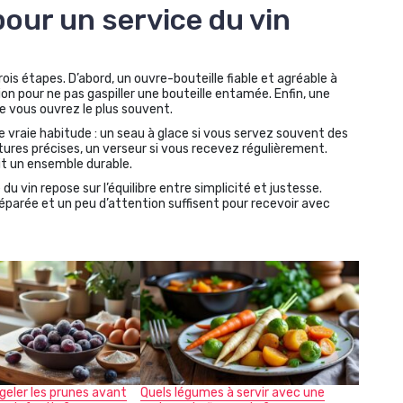
our un service du vin
ois étapes. D’abord, un ouvre-bouteille fiable et agréable à
n pour ne pas gaspiller une bouteille entamée. Enfin, une
ue vous ouvrez le plus souvent.
e vraie habitude : un seau à glace si vous servez souvent des
res précises, un verseur si vous recevez régulièrement.
it un ensemble durable.
 du vin repose sur l’équilibre entre simplicité et justesse.
réparée et un peu d’attention suffisent pour recevoir avec
geler les prunes avant
Quels légumes à servir avec une