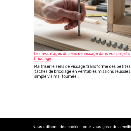
Les avantages du sens de vissage dans vos projets
bricolage
Maîtriser le sens de vissage transforme des petites
tâches de bricolage en véritables missions réussies
simple vis mal tournée…
Copyright © 2026 Univers Atypik
Nous utilisons des cookies pour vous garantir la meil