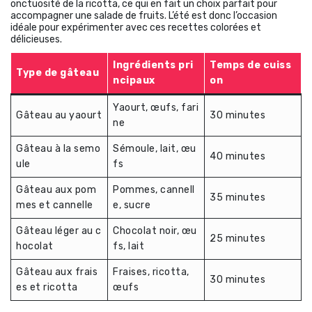
onctuosité de la ricotta, ce qui en fait un choix parfait pour
accompagner une salade de fruits. L’été est donc l’occasion
idéale pour expérimenter avec ces recettes colorées et
délicieuses.
Ingrédients pri
Temps de cuiss
Type de gâteau
ncipaux
on
Yaourt, œufs, fari
Gâteau au yaourt
30 minutes
ne
Gâteau à la semo
Sémoule, lait, œu
40 minutes
ule
fs
Gâteau aux pom
Pommes, cannell
35 minutes
mes et cannelle
e, sucre
Gâteau léger au c
Chocolat noir, œu
25 minutes
hocolat
fs, lait
Gâteau aux frais
Fraises, ricotta,
30 minutes
es et ricotta
œufs