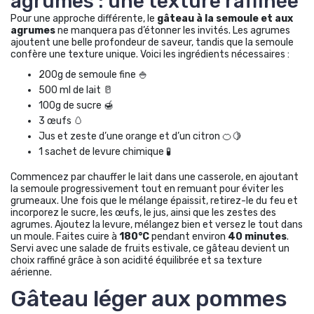
agrumes : une texture raffinée
Pour une approche différente, le
gâteau à la semoule et aux
agrumes
ne manquera pas d’étonner les invités. Les agrumes
ajoutent une belle profondeur de saveur, tandis que la semoule
confère une texture unique. Voici les ingrédients nécessaires :
200g de semoule fine 🍚
500 ml de lait 🥛
100g de sucre 🍯
3 œufs 🥚
Jus et zeste d’une orange et d’un citron 🍊🍋
1 sachet de levure chimique 🧪
Commencez par chauffer le lait dans une casserole, en ajoutant
la semoule progressivement tout en remuant pour éviter les
grumeaux. Une fois que le mélange épaissit, retirez-le du feu et
incorporez le sucre, les œufs, le jus, ainsi que les zestes des
agrumes. Ajoutez la levure, mélangez bien et versez le tout dans
un moule. Faites cuire à
180°C
pendant environ
40 minutes
.
Servi avec une salade de fruits estivale, ce gâteau devient un
choix raffiné grâce à son acidité équilibrée et sa texture
aérienne.
Gâteau léger aux pommes