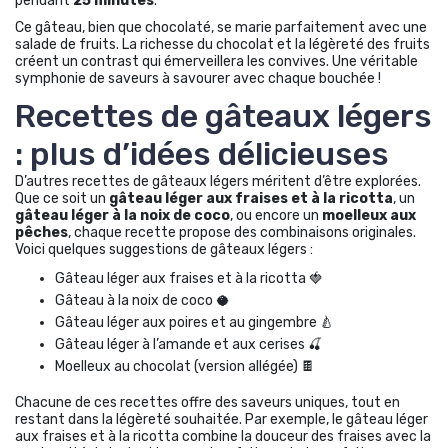
pendant
25 minutes
.
Ce gâteau, bien que chocolaté, se marie parfaitement avec une
salade de fruits. La richesse du chocolat et la légèreté des fruits
créent un contrast qui émerveillera les convives. Une véritable
symphonie de saveurs à savourer avec chaque bouchée !
Recettes de gâteaux légers
: plus d’idées délicieuses
D’autres recettes de gâteaux légers méritent d’être explorées.
Que ce soit un
gâteau léger aux fraises et à la ricotta
, un
gâteau léger à la noix de coco
, ou encore un
moelleux aux
pêches
, chaque recette propose des combinaisons originales.
Voici quelques suggestions de gâteaux légers :
Gâteau léger aux fraises et à la ricotta 🍓
Gâteau à la noix de coco 🥥
Gâteau léger aux poires et au gingembre 🍐
Gâteau léger à l’amande et aux cerises 🍒
Moelleux au chocolat (version allégée) 🍫
Chacune de ces recettes offre des saveurs uniques, tout en
restant dans la légèreté souhaitée. Par exemple, le gâteau léger
aux fraises et à la ricotta combine la douceur des fraises avec la