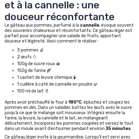
et à la cannelle : une
douceur réconfortante
Le gâteau aux pommes, parfumé à la
cannelle
, évoque souvent
des souvenirs chaleureux et réconfortants. Ce gâteau léger est
parfait pour accompagner une salade de fruits, apportant
douceur et légèreté. Voici comment le réaliser :
3 pommes 🍏
2 œufs 🥚
100g de sucre roux 🍯
150g de farine 🌾
1 sachet de levure chimique 🧪
1 cuillère à café de cannelle en poudre 🌿
100 ml de lait 🥛
Après avoir préchauffé le four à
180°C
, épluchez et coupez les
pommes en dés. Dans un saladier, battez les œufs avec le sucre
jusqu’à ce que le mélange soit mousseux. Intégrez ensuite la
farine, la levure, la cannelle et le lait, en mélangeant
délicatement. Incorporez les pommes coupées et versez le tout
dans un moule avant d’enfourner pendant environ
35 minutes
.
Ce gâteau léger invite à la gourmandise. Lorsqu’il est servi avec