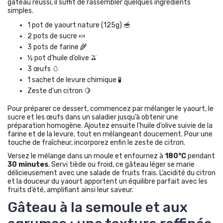
gâteau réussi, il suffit de rassembler quelques ingrédients
simples.
1 pot de yaourt nature (125g) 🥣
2 pots de sucre 🍬
3 pots de farine 🌾
½ pot d’huile d’olive 🫒
3 œufs 🥚
1 sachet de levure chimique 🧪
Zeste d’un citron 🍋
Pour préparer ce dessert, commencez par mélanger le yaourt, le
sucre et les œufs dans un saladier jusqu’à obtenir une
préparation homogène. Ajoutez ensuite l’huile d’olive suivie de la
farine et de la levure, tout en mélangeant doucement. Pour une
touche de fraîcheur, incorporez enfin le zeste de citron.
Versez le mélange dans un moule et enfournez à
180°C
pendant
30 minutes
. Servi tiède ou froid, ce gâteau léger se marie
délicieusement avec une salade de fruits frais. L’acidité du citron
et la douceur du yaourt apportent un équilibre parfait avec les
fruits d’été, amplifiant ainsi leur saveur.
Gâteau à la semoule et aux