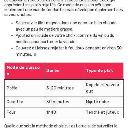
La cuisson en cocotte est une méthode idéale pour ceux qui
apprécient les plats mijotés. Ce mode de cuisson offre non
seulement une viande fondante, mais développe également des
saveurs riches.
Saisissez le filet mignon dans une cocotte bien chaude
avec un peu de matière grasse.
Ajoutez un liquide de votre choix, comme du vin ou du
bouillon, pour parfumer la viande.
Couvrez et laissez mijoter à feu doux pendant environ 30
minutes. 🍷
Mode de cuisso
Durée
Type de plat
n
Rapide et savour
Poêle
5-20 minutes
eux
Cocotte
30 minutes
Mijoté riche
Four
1h40
Tendre et juteux
Quelle que soit la méthode choisie, il est crucial de surveiller la