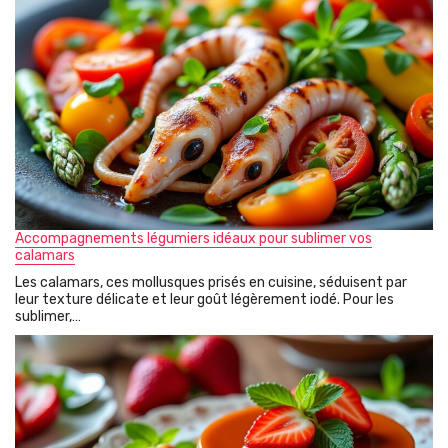
Accompagnements légumiers idéaux pour sublimer vos
calamars
Les calamars, ces mollusques prisés en cuisine, séduisent par
leur texture délicate et leur goût légèrement iodé. Pour les
sublimer,…