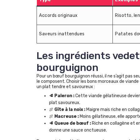
Accords originaux
Risotto, len
Saveurs inattendues
Patates do
Les ingrédients vedet
bourguignon
Pour un bœuf bourguignon réussi, il ne s’agit pas 
le composent. Choisir les bons morceaux de viande 
un plat tendre et savoureux :
🥩
Paleron :
Cette viande gélatineuse devien
plat savoureux.
🍖
Gîte à la noix :
Maigre mais riche en collag
🍖
Macreuse :
Moins gélatineuse, elle appor
🥩
Queue de bœuf :
Riche en collagène et e
donne une sauce onctueuse.