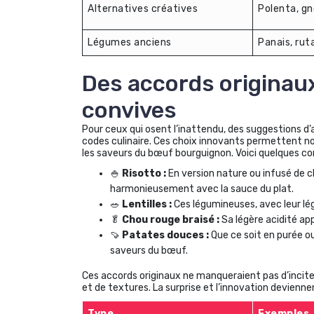
Alternatives créatives
Polenta, gn
Légumes anciens
Panais, ru
Des accords originau
convives
Pour ceux qui osent l’inattendu, des suggestions 
codes culinaire. Ces choix innovants permettent no
les saveurs du bœuf bourguignon. Voici quelques c
🍚
Risotto :
En version nature ou infusé de 
harmonieusement avec la sauce du plat.
🥗
Lentilles :
Ces légumineuses, avec leur lég
🥬
Chou rouge braisé :
Sa légère acidité ap
🍠
Patates douces :
Que ce soit en purée ou
saveurs du bœuf.
Ces accords originaux ne manqueraient pas d’incite
et de textures. La surprise et l’innovation deviennent
Type
Exemples