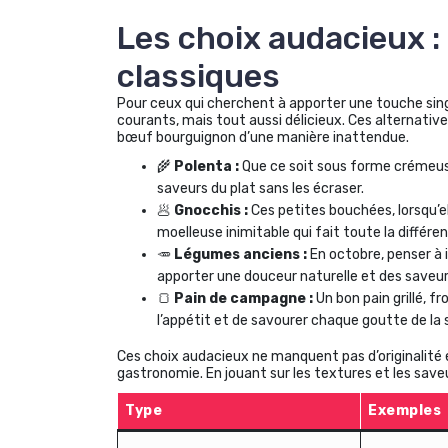
Les choix audacieux :
classiques
Pour ceux qui cherchent à apporter une touche singul
courants, mais tout aussi délicieux. Ces alternativ
bœuf bourguignon d’une manière inattendue.
🌾
Polenta :
Que ce soit sous forme crémeuse 
saveurs du plat sans les écraser.
🥟
Gnocchis :
Ces petites bouchées, lorsqu’e
moelleuse inimitable qui fait toute la différe
🥕
Légumes anciens :
En octobre, penser à 
apporter une douceur naturelle et des saveur
🍞
Pain de campagne :
Un bon pain grillé, f
l’appétit et de savourer chaque goutte de la 
Ces choix audacieux ne manquent pas d’originalité e
gastronomie. En jouant sur les textures et les save
Type
Exemples