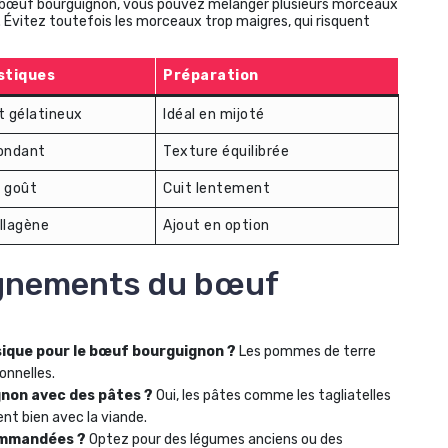
 bœuf bourguignon, vous pouvez mélanger plusieurs morceaux
. Évitez toutefois les morceaux trop maigres, qui risquent
stiques
Préparation
 gélatineux
Idéal en mijoté
fondant
Texture équilibrée
n goût
Cuit lentement
llagène
Ajout en option
gnements du bœuf
sique pour le bœuf bourguignon ?
Les pommes de terre
onnelles.
non avec des pâtes ?
Oui, les pâtes comme les tagliatelles
nt bien avec la viande.
ommandées ?
Optez pour des légumes anciens ou des