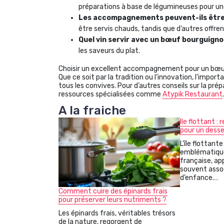
préparations à base de légumineuses pour un
Les accompagnements peuvent-ils être 
être servis chauds, tandis que d’autres offrent
Quel vin servir avec un bœuf bourguigno
les saveurs du plat.
Choisir un excellent accompagnement pour un bœuf 
Que ce soit par la tradition ou l’innovation, l’impor
tous les convives. Pour d’autres conseils sur la pré
ressources spécialisées comme
Atypik Restaurant
.
A la fraiche
Ile flottant 
pour un desse
L’île flottant
emblématique
française, ap
souvent assoc
d’enfance.…
Comment cuire des épinards frais
pour préserver leurs nutriments ?
Les épinards frais, véritables trésors
de la nature, regorgent de