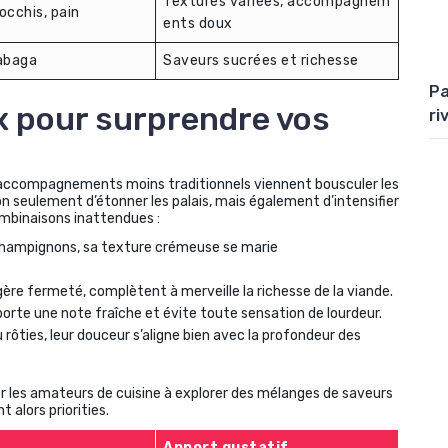
Textures variées, accompagnem
occhis, pain
ents doux
tabaga
Saveurs sucrées et richesse
Pa
x pour surprendre vos
ri
d’accompagnements moins traditionnels viennent bousculer les
n seulement d’étonner les palais, mais également d’intensifier
ombinaisons inattendues :
champignons, sa texture crémeuse se marie
ère fermeté, complètent à merveille la richesse de la viande.
porte une note fraîche et évite toute sensation de lourdeur.
 rôties, leur douceur s’aligne bien avec la profondeur des
r les amateurs de cuisine à explorer des mélanges de saveurs
 alors priorities.
Apport gustatif