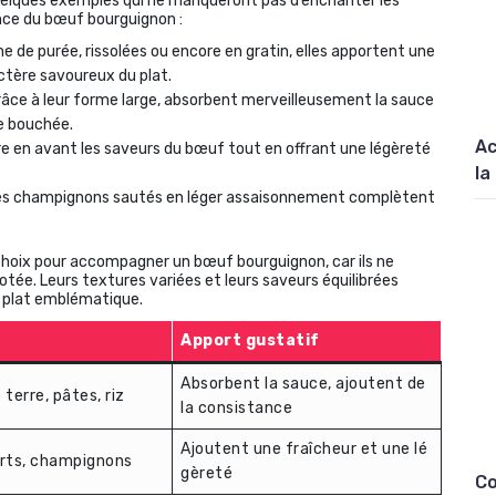
 quelques exemples qui ne manqueront pas d’enchanter les
ence du bœuf bourguignon :
e de purée, rissolées ou encore en gratin, elles apportent une
ctère savoureux du plat.
grâce à leur forme large, absorbent merveilleusement la sauce
e bouchée.
Ac
e en avant les saveurs du bœuf tout en offrant une légèreté
la
des champignons sautés en léger assaisonnement complètent
hoix pour accompagner un bœuf bourguignon, car ils ne
jotée. Leurs textures variées et leurs saveurs équilibrées
e plat emblématique.
Apport gustatif
Absorbent la sauce, ajoutent de
erre, pâtes, riz
la consistance
Ajoutent une fraîcheur et une lé
erts, champignons
gèreté
Co