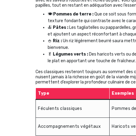
avec les saveurs robustes et riches du plat. Voici
papilles, tout en restant en adéquation avec l’ess
🍽️
Pommes de terre :
Que ce soit sous form
texture fondante qui contraste avec le cara
🍝
Pâtes :
Les tagliatelles ou pappardelles, 
et ajoutent un aspect réconfortant à chaqu
🍚
Riz :
Un riz légèrement beurré saura mettr
bienvenue.
🥬
Légumes verts :
Des haricots verts ou 
le plat en apportant une touche de fraîcheur.
Ces classiques resteront toujours au sommet des c
nuisent jamais à la richesse en goût de la viande mi
permettent d’explorer la profondeur culinaire de c
Type
Exemples
Féculents classiques
Pommes de t
Accompagnements végétaux
Haricots v