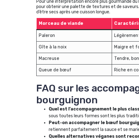
Pour une interprétation encore plus gourmande du
pour obtenir une palette de textures et de saveurs
d’être secs après une cuisson longue.
Morceau de viande
Caractéri
Paleron
Légèrement
Gîte à la noix
Maigre et 
Macreuse
Tendre, bo
Queue de bœuf
Riche en co
FAQ sur les accompa
bourguignon
Quel est l’accompagnement le plus clas
sous toutes leurs formes sont les plus traditi
Peut-on accompagner le bœuf bourguig
retiennent parfaitement la sauce et se marie
Quelles alternatives véganes sont rec