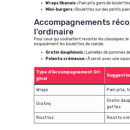
Wraps libanais :
Pain pita garni de boulettes
Mini-burgers :
Boulettes sur des petits pai
Accompagnements réconfo
l’ordinaire
Pour ceux qui souhaitent revisiter les classiques, 
exquisément les boulettes de viande.
Gratin dauphinois :
Lamelles de pommes de t
Polenta crémeuse :
À servir avec une sauc
Type d’Accompagnement Ori
Suggestio
ginal
Wraps
Pain pita, t
Gratin daup
Gratins
gettes
Risottos
Risotto cr