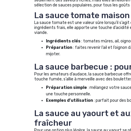
seulement des saveurs riches, mais elles améliore
sélection de sauces populaires, pour tous les goûts
La sauce tomate maison 
La sauce tomate est une valeur sûre lorsqu’il s’ag
ingrédients frais, elle apporte une touche d’acidité 
viande.
Ingrédients clés
: tomates mûres, ail, oigno
Préparation
: faites revenir l’ail et l’oigno
mijoter.
La sauce barbecue : pou
Pour les amateurs d’audace, la sauce barbecue offr
touche fumée, s’allie à merveille avec des boulette
Préparation simple
: mélangez votre sauce
une touche personnelle.
Exemples d’utilisation
: parfait pour des b
La sauce au yaourt et au
fraîcheur
Pour une option plus légère, la sauce au yaourt se 