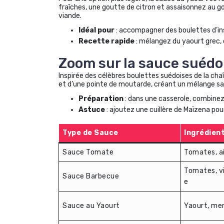
fraîches, une goutte de citron et assaisonnez au g
viande.
Idéal pour
: accompagner des boulettes d’in
Recette rapide
: mélangez du yaourt grec, 
Zoom sur la sauce suédo
Inspirée des célèbres boulettes suédoises de la ch
et d’une pointe de moutarde, créant un mélange s
Préparation
: dans une casserole, combinez 
Astuce
: ajoutez une cuillère de Maïzena po
Type de Sauce
Ingrédient
Sauce Tomate
Tomates, ai
Tomates, vi
Sauce Barbecue
e
Sauce au Yaourt
Yaourt, men