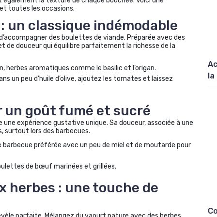
nt également la texture de chaque bouchée. Voici une
 et toutes les occasions.
: un classique indémodable
it d’accompagner des boulettes de viande. Préparée avec des
et de douceur qui équilibre parfaitement la richesse de la
Ac
n, herbes aromatiques comme le basilic et l’origan.
la
n dans un peu d’huile d’olive, ajoutez les tomates et laissez
r un goût fumé et sucré
e une expérience gustative unique. Sa douceur, associée à une
s, surtout lors des barbecues.
 barbecue préférée avec un peu de miel et de moutarde pour
oulettes de bœuf marinées et grillées.
x herbes : une touche de
Co
révèle parfaite. Mélangez du yaourt nature avec des herbes