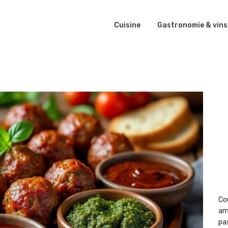
Cuisine
Gastronomie & vins
Co
am
pas