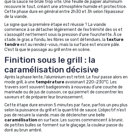
que la sauce ne brûle trop vite. Une feuille de papier aluminium
recouvre le tout, créant une atmosphère humide et protectrice.
Cette phase dure en général entre 2h30 et 3h selon l’épaisseur
de la viande.
Le signe que la première étape est réussie ? La viande
commence à se détacher légèrement de l’extrémité des os et
s’assouplit nettement sous la pression d’une fourchette. À ce
stade, le gras a fondu, les fibres se sont détendues, la
texture
tendre
est au rendez-vous, mais la surface est encore pâle.
C’est là que le passage au grill entre en scène.
Finition sous le grill : la
caramélisation décisive
Après la phase lente, l’aluminium est retiré. Le four passe alors en
mode grill, à une
température
avoisinant 220–230°C. Les
travers sont souvent badigeonnés à nouveau d’une couche de
marinade ou de jus de cuisson, ce qui permet de concentrer les
saveurs et de préparer leur brunissement.
Cette étape dure environ 5 minutes par face, parfois un peu plus
selon la puissance du grill et la quantité de sauce. L’objectif n’est
pas de recuire la viande, mais de déclencher une belle
caramélisation
en surface. Les sucres commencent à brunir,
de petites bulles se forment sur le glaçage, la couleur passe du
doré au brun ambré.