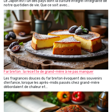
Le Japon est l’un des pays dont la culture intègre l’intégralité de
notre quotidien de vie. Que ce soit avec…
Far breton : la recette de grand-mère à ne pas manquer
Les fragrances douces du far breton évoquent des souvenirs
d’enfance, lorsque les après-midis passés chez grand-mère
débordaient de chaleur et…