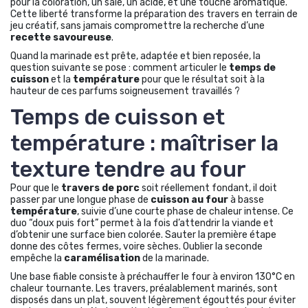
pour la coloration, un salé, un acide, et une touche aromatique.
Cette liberté transforme la préparation des travers en terrain de
jeu créatif, sans jamais compromettre la recherche d’une
recette savoureuse
.
Quand la marinade est prête, adaptée et bien reposée, la
question suivante se pose : comment articuler le
temps de
cuisson
et la
température
pour que le résultat soit à la
hauteur de ces parfums soigneusement travaillés ?
Temps de cuisson et
température : maîtriser la
texture tendre au four
Pour que le
travers de porc
soit réellement fondant, il doit
passer par une longue phase de
cuisson au four
à basse
température
, suivie d’une courte phase de chaleur intense. Ce
duo “doux puis fort” permet à la fois d’attendrir la viande et
d’obtenir une surface bien colorée. Sauter la première étape
donne des côtes fermes, voire sèches. Oublier la seconde
empêche la
caramélisation
de la marinade.
Une base fiable consiste à préchauffer le four à environ 130°C en
chaleur tournante. Les travers, préalablement marinés, sont
disposés dans un plat, souvent légèrement égouttés pour éviter