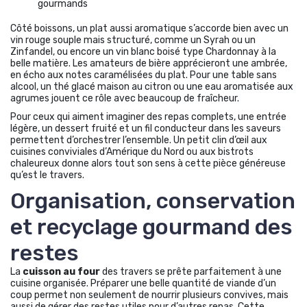
gourmands
Côté boissons, un plat aussi aromatique s’accorde bien avec un
vin rouge souple mais structuré, comme un Syrah ou un
Zinfandel, ou encore un vin blanc boisé type Chardonnay à la
belle matière. Les amateurs de bière apprécieront une ambrée,
en écho aux notes caramélisées du plat. Pour une table sans
alcool, un thé glacé maison au citron ou une eau aromatisée aux
agrumes jouent ce rôle avec beaucoup de fraîcheur.
Pour ceux qui aiment imaginer des repas complets, une entrée
légère, un dessert fruité et un fil conducteur dans les saveurs
permettent d’orchestrer l’ensemble. Un petit clin d’œil aux
cuisines conviviales d’Amérique du Nord ou aux bistrots
chaleureux donne alors tout son sens à cette pièce généreuse
qu’est le travers.
Organisation, conservation
et recyclage gourmand des
restes
La
cuisson au four
des travers se prête parfaitement à une
cuisine organisée. Préparer une belle quantité de viande d’un
coup permet non seulement de nourrir plusieurs convives, mais
aussi de gérer des restes utiles pour d’autres repas. Cette