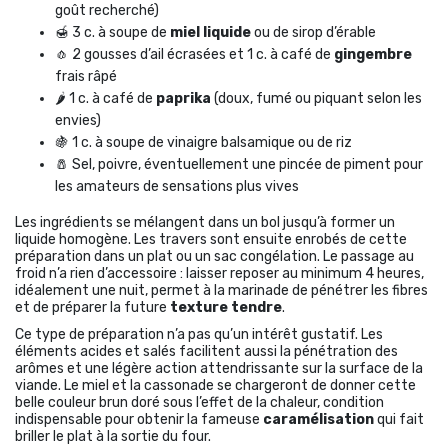
goût recherché)
🍯 3 c. à soupe de
miel liquide
ou de sirop d’érable
🧄 2 gousses d’ail écrasées et 1 c. à café de
gingembre
frais râpé
🌶 1 c. à café de
paprika
(doux, fumé ou piquant selon les
envies)
🍇 1 c. à soupe de vinaigre balsamique ou de riz
🧂 Sel, poivre, éventuellement une pincée de piment pour
les amateurs de sensations plus vives
Les ingrédients se mélangent dans un bol jusqu’à former un
liquide homogène. Les travers sont ensuite enrobés de cette
préparation dans un plat ou un sac congélation. Le passage au
froid n’a rien d’accessoire : laisser reposer au minimum 4 heures,
idéalement une nuit, permet à la marinade de pénétrer les fibres
et de préparer la future
texture tendre
.
Ce type de préparation n’a pas qu’un intérêt gustatif. Les
éléments acides et salés facilitent aussi la pénétration des
arômes et une légère action attendrissante sur la surface de la
viande. Le miel et la cassonade se chargeront de donner cette
belle couleur brun doré sous l’effet de la chaleur, condition
indispensable pour obtenir la fameuse
caramélisation
qui fait
briller le plat à la sortie du four.