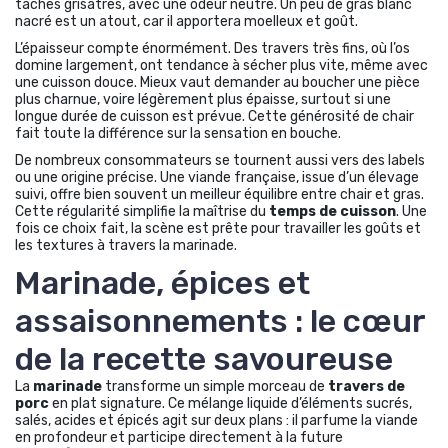
taches grisâtres, avec une odeur neutre. Un peu de gras blanc
nacré est un atout, car il apportera moelleux et goût.
L’épaisseur compte énormément. Des travers très fins, où l’os
domine largement, ont tendance à sécher plus vite, même avec
une cuisson douce. Mieux vaut demander au boucher une pièce
plus charnue, voire légèrement plus épaisse, surtout si une
longue durée de cuisson est prévue. Cette générosité de chair
fait toute la différence sur la sensation en bouche.
De nombreux consommateurs se tournent aussi vers des labels
ou une origine précise. Une viande française, issue d’un élevage
suivi, offre bien souvent un meilleur équilibre entre chair et gras.
Cette régularité simplifie la maîtrise du
temps de cuisson
. Une
fois ce choix fait, la scène est prête pour travailler les goûts et
les textures à travers la marinade.
Marinade, épices et
assaisonnements : le cœur
de la recette savoureuse
La
marinade
transforme un simple morceau de
travers de
porc
en plat signature. Ce mélange liquide d’éléments sucrés,
salés, acides et épicés agit sur deux plans : il parfume la viande
en profondeur et participe directement à la future