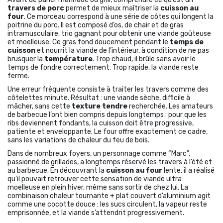
travers de porc
permet de mieux maîtriser la
cuisson au
four
. Ce morceau correspond à une série de côtes qui longent la
poitrine du porc. Il est composé d’os, de chair et de gras
intramusculaire, trio gagnant pour obtenir une viande goûteuse
et moelleuse. Ce gras fond doucement pendant le
temps de
cuisson
et nourrit la viande de l’intérieur, à condition de ne pas
brusquer la
température
. Trop chaud, il brûle sans avoir le
temps de fondre correctement. Trop rapide, la viande reste
ferme.
Une erreur fréquente consiste à traiter les travers comme des
côtelettes minute. Résultat : une viande sèche, difficile à
mâcher, sans cette
texture tendre
recherchée. Les amateurs
de barbecue l’ont bien compris depuis longtemps : pour que les
ribs deviennent fondants, la cuisson doit être progressive,
patiente et enveloppante. Le four offre exactement ce cadre,
sans les variations de chaleur du feu de bois.
Dans de nombreux foyers, un personnage comme “Marc”,
passionné de grillades, a longtemps réservé les travers à l’été et
au barbecue. En découvrant la
cuisson au four
lente, il a réalisé
qu’il pouvait retrouver cette sensation de viande ultra
moelleuse en plein hiver, même sans sortir de chez lui. La
combinaison chaleur tournante + plat couvert d’aluminium agit
comme une cocotte douce : les sucs circulent, la vapeur reste
emprisonnée, et la viande s’attendrit progressivement.