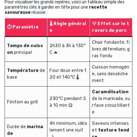
Pour visualiser les grands repères, voici un tableau simple des
paramètres clés à garder en tête pour une
recette
savoureuse
réussie :
🌡 Règle général
💡 Effet sur le t
⏱️ Paramètre
e
ravers de porc
Chair fondante, fi
Temps de cuiss
2h30 à 3h à 130°
bres détendues, g
on
principal
C 🔥
ras fondu
Cuisson homogèn
Température
de
Four doux entre 1
e, sans dessèche
base
20 et 140°C 🌡
ment
Caramélisation
230°C pendant 5
de la marinade, su
Finition au grill
à 10 min 😋
rface croustillant
e
4h minimum, idéa
Saveurs intenses
Durée de
marina
lement une nuit
et
texture tend
de
🌙
re