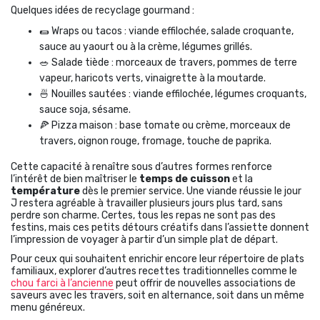
Quelques idées de recyclage gourmand :
🌯 Wraps ou tacos : viande effilochée, salade croquante,
sauce au yaourt ou à la crème, légumes grillés.
🥗 Salade tiède : morceaux de travers, pommes de terre
vapeur, haricots verts, vinaigrette à la moutarde.
🍜 Nouilles sautées : viande effilochée, légumes croquants,
sauce soja, sésame.
🍕 Pizza maison : base tomate ou crème, morceaux de
travers, oignon rouge, fromage, touche de paprika.
Cette capacité à renaître sous d’autres formes renforce
l’intérêt de bien maîtriser le
temps de cuisson
et la
température
dès le premier service. Une viande réussie le jour
J restera agréable à travailler plusieurs jours plus tard, sans
perdre son charme. Certes, tous les repas ne sont pas des
festins, mais ces petits détours créatifs dans l’assiette donnent
l’impression de voyager à partir d’un simple plat de départ.
Pour ceux qui souhaitent enrichir encore leur répertoire de plats
familiaux, explorer d’autres recettes traditionnelles comme le
chou farci à l’ancienne
peut offrir de nouvelles associations de
saveurs avec les travers, soit en alternance, soit dans un même
menu généreux.