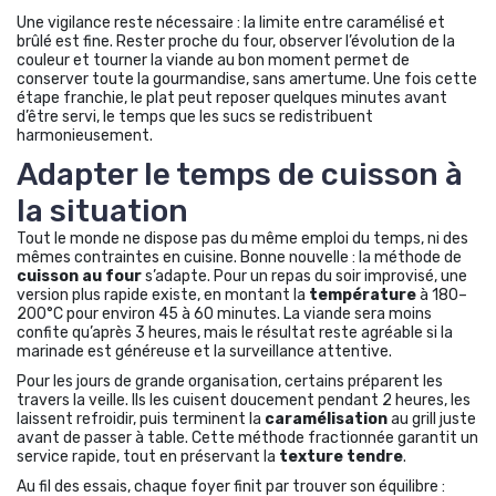
Une vigilance reste nécessaire : la limite entre caramélisé et
brûlé est fine. Rester proche du four, observer l’évolution de la
couleur et tourner la viande au bon moment permet de
conserver toute la gourmandise, sans amertume. Une fois cette
étape franchie, le plat peut reposer quelques minutes avant
d’être servi, le temps que les sucs se redistribuent
harmonieusement.
Adapter le temps de cuisson à
la situation
Tout le monde ne dispose pas du même emploi du temps, ni des
mêmes contraintes en cuisine. Bonne nouvelle : la méthode de
cuisson au four
s’adapte. Pour un repas du soir improvisé, une
version plus rapide existe, en montant la
température
à 180–
200°C pour environ 45 à 60 minutes. La viande sera moins
confite qu’après 3 heures, mais le résultat reste agréable si la
marinade est généreuse et la surveillance attentive.
Pour les jours de grande organisation, certains préparent les
travers la veille. Ils les cuisent doucement pendant 2 heures, les
laissent refroidir, puis terminent la
caramélisation
au grill juste
avant de passer à table. Cette méthode fractionnée garantit un
service rapide, tout en préservant la
texture tendre
.
Au fil des essais, chaque foyer finit par trouver son équilibre :