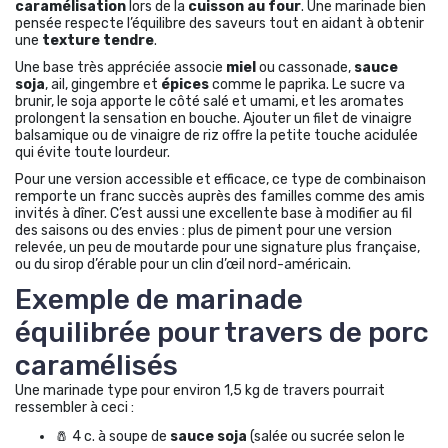
caramélisation
lors de la
cuisson au four
. Une marinade bien
pensée respecte l’équilibre des saveurs tout en aidant à obtenir
une
texture tendre
.
Une base très appréciée associe
miel
ou cassonade,
sauce
soja
, ail, gingembre et
épices
comme le paprika. Le sucre va
brunir, le soja apporte le côté salé et umami, et les aromates
prolongent la sensation en bouche. Ajouter un filet de vinaigre
balsamique ou de vinaigre de riz offre la petite touche acidulée
qui évite toute lourdeur.
Pour une version accessible et efficace, ce type de combinaison
remporte un franc succès auprès des familles comme des amis
invités à dîner. C’est aussi une excellente base à modifier au fil
des saisons ou des envies : plus de piment pour une version
relevée, un peu de moutarde pour une signature plus française,
ou du sirop d’érable pour un clin d’œil nord-américain.
Exemple de marinade
équilibrée pour travers de porc
caramélisés
Une marinade type pour environ 1,5 kg de travers pourrait
ressembler à ceci :
🧂 4 c. à soupe de
sauce soja
(salée ou sucrée selon le