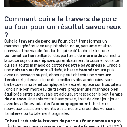
Comment cuire le travers de porc
au four pour un résultat savoureux
?
Cuire le
travers de porc au four
, c’est transformer un
morceau généreux en un plat chaleureux, parfumé et ultra
convivial. Une viande fondante qui se détache de l’os, une
caramélisation
brillante, des parfums de
marinade
au miel, à
la sauce soja ou aux
épices
qui embaument la cuisine : voilà ce
qui fait toute la magie de cette
recette savoureuse
. Grâce à
une
cuisson au four
maîtrisée, à basse
température
puis
avec un passage au grill, chacun peut obtenir une
texture
tendre
et juteuse, digne des meilleurs ribs américains, sans
barbecue ni matériel compliqué. Le secret repose sur trois piliers
: choisir le bon morceau de travers, préparer une marinade bien
équilibrée entre sucré, salé et acidulé, et respecter le bon
temps
de cuisson
. Une fois cette base posée, tout devient jeu : jouer
avec les arômes, adapter l’
accompagnement
, tester de
nouveaux assaisonnements et s’amuser à créer des versions
familières ou totalement originales.
En bref : réussir le travers de porc au four comme un pro
• 🕒 Opter pour une
cuisson au four lente
(environ 3 h à 130°C)