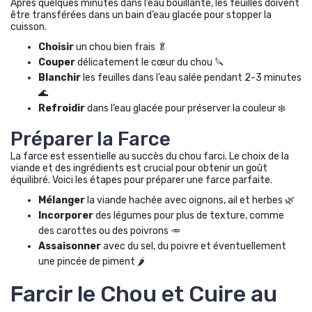
Après quelques minutes dans l’eau bouillante, les feuilles doivent
être transférées dans un bain d’eau glacée pour stopper la
cuisson.
Choisir
un chou bien frais 🥬
Couper
délicatement le cœur du chou 🔪
Blanchir
les feuilles dans l’eau salée pendant 2-3 minutes
🌊
Refroidir
dans l’eau glacée pour préserver la couleur ❄️
Préparer la Farce
La farce est essentielle au succès du chou farci. Le choix de la
viande et des ingrédients est crucial pour obtenir un goût
équilibré. Voici les étapes pour préparer une farce parfaite.
Mélanger
la viande hachée avec oignons, ail et herbes 🌿
Incorporer
des légumes pour plus de texture, comme
des carottes ou des poivrons 🥕
Assaisonner
avec du sel, du poivre et éventuellement
une pincée de piment 🌶️
Farcir le Chou et Cuire au