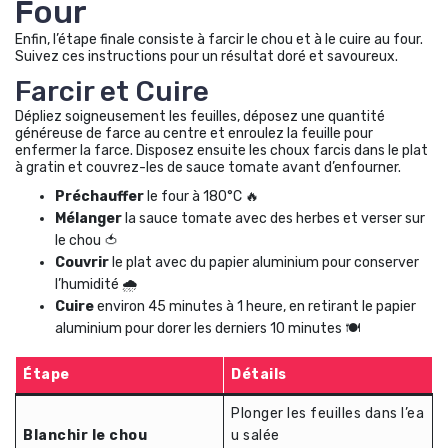
Four
Enfin, l’étape finale consiste à farcir le chou et à le cuire au four.
Suivez ces instructions pour un résultat doré et savoureux.
Farcir et Cuire
Dépliez soigneusement les feuilles, déposez une quantité
généreuse de farce au centre et enroulez la feuille pour
enfermer la farce. Disposez ensuite les choux farcis dans le plat
à gratin et couvrez-les de sauce tomate avant d’enfourner.
Préchauffer
le four à 180°C 🔥
Mélanger
la sauce tomate avec des herbes et verser sur
le chou 🍅
Couvrir
le plat avec du papier aluminium pour conserver
l’humidité 🌧️
Cuire
environ 45 minutes à 1 heure, en retirant le papier
aluminium pour dorer les derniers 10 minutes 🍽️
Étape
Détails
Plonger les feuilles dans l’ea
Blanchir le chou
u salée