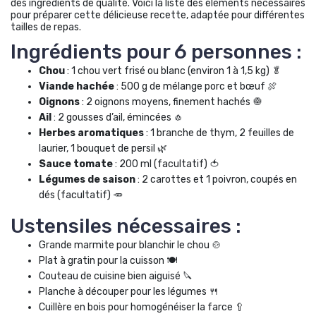
des ingrédients de qualité. Voici la liste des éléments nécessaires
pour préparer cette délicieuse recette, adaptée pour différentes
tailles de repas.
Ingrédients pour 6 personnes :
Chou
: 1 chou vert frisé ou blanc (environ 1 à 1,5 kg) 🥬
Viande hachée
: 500 g de mélange porc et bœuf 🍖
Oignons
: 2 oignons moyens, finement hachés 🧅
Ail
: 2 gousses d’ail, émincées 🧄
Herbes aromatiques
: 1 branche de thym, 2 feuilles de
laurier, 1 bouquet de persil 🌿
Sauce tomate
: 200 ml (facultatif) 🍅
Légumes de saison
: 2 carottes et 1 poivron, coupés en
dés (facultatif) 🥕
Ustensiles nécessaires :
Grande marmite pour blanchir le chou 🍲
Plat à gratin pour la cuisson 🍽️
Couteau de cuisine bien aiguisé 🔪
Planche à découper pour les légumes 🍴
Cuillère en bois pour homogénéiser la farce 🥄