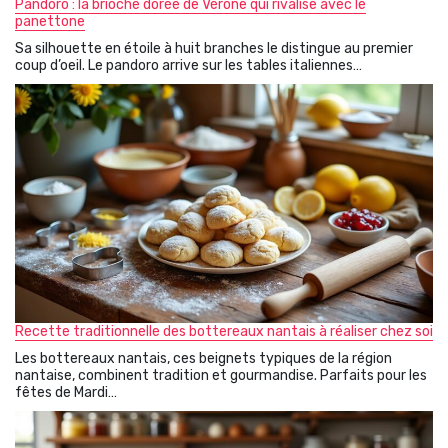
Pandoro : la brioche dorée de Vérone qui rivalise avec le
panettone
Sa silhouette en étoile à huit branches le distingue au premier
coup d’oeil. Le pandoro arrive sur les tables italiennes…
Recette traditionnelle des bottereaux nantais à réaliser chez soi
Les bottereaux nantais, ces beignets typiques de la région
nantaise, combinent tradition et gourmandise. Parfaits pour les
fêtes de Mardi…