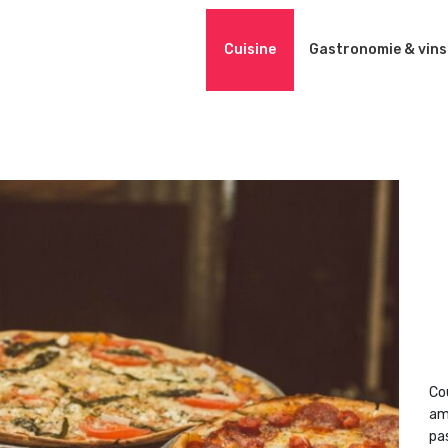
Cuisine
Gastronomie & vins
Co
am
pas