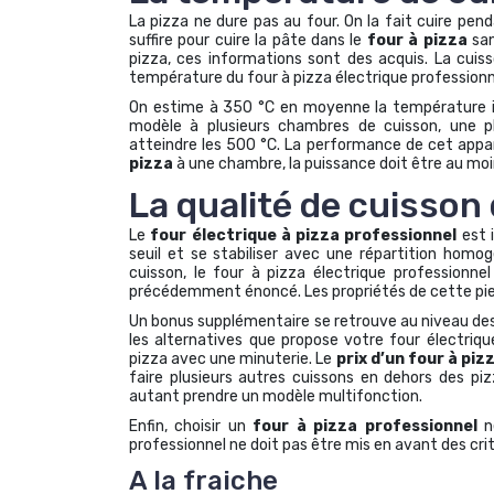
La pizza ne dure pas au four. On la fait cuire pen
suffire pour cuire la pâte dans le
four à pizza
san
pizza, ces informations sont des acquis. La cuiss
température du four à pizza électrique professionn
On estime à 350 °C en moyenne la température 
modèle à plusieurs chambres de cuisson, une 
atteindre les 500 °C. La performance de cet appar
pizza
à une chambre, la puissance doit être au moi
La qualité de cuisson 
Le
four électrique à pizza professionnel
est 
seuil et se stabiliser avec une répartition homog
cuisson, le four à pizza électrique professionnel 
précédemment énoncé. Les propriétés de cette pier
Un bonus supplémentaire se retrouve au niveau des fo
les alternatives que propose votre four électriqu
pizza avec une minuterie. Le
prix d’un four à piz
faire plusieurs autres cuissons en dehors des piz
autant prendre un modèle multifonction.
Enfin, choisir un
four à pizza professionnel
né
professionnel ne doit pas être mis en avant des cr
A la fraiche