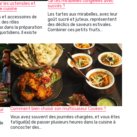
tartes mirabelles congelées avec
r les ustensiles et
succès ?
e cuisine
Les tartes aux mirabelles, avec leur
s et accessoires de
goût sucré et juteux, représentent
 des rôles
des déclics de saveurs estivales.
 dans la préparation
Combiner ces petits fruits…
uotidiens. Il existe
Comment bien choisir son multicuiseur Cookeo ?
ur
Vous avez souvent des journées chargées, et vous êtes
fatigué(e) de passer plusieurs heures dans la cuisine à
de
concocter des…