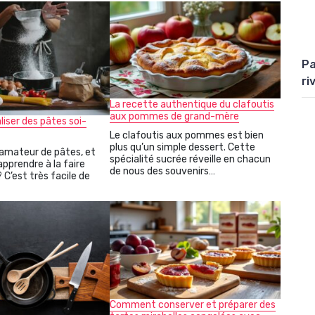
Pa
ri
La recette authentique du clafoutis
aux pommes de grand-mère
iser des pâtes soi-
Le clafoutis aux pommes est bien
plus qu’un simple dessert. Cette
 amateur de pâtes, et
spécialité sucrée réveille en chacun
apprendre à la faire
de nous des souvenirs…
C’est très facile de
Comment conserver et préparer des