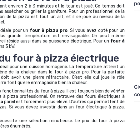
po
dant environ 2 à 3 minutes et le tour est joué. Ce temps doit
s assécher ou griller la garniture. Pour un professionnel de la
on de la pizza est tout un art, et il se joue au niveau de la
el.
idéale pour un
four à pizza pro
. Si vous avez opté pour un
plus grande température est envisageable. On peut même
eil réside aussi dans sa puissance électrique. Pour un
four à
ns 3 kW.
du four à pizza électrique
idéal pour une cuisson homogène. La température atteint un
ène de la chaleur dans le four à pizza pro. Pour la parfaite
doit avoir une pierre réfractaire. C’est elle qui joue le rôle
re font qu’elle emmagasine bien la chaleur.
Ci
nctionnalités du four à pizza. Il est toujours bien de vérifier
co
e à pizza professionnel. On retrouve des fours électriques à
za
pareil est forcément plus élevé. D’autres qui permettent de
zas. Si vous devez investir dans un four électrique à pizza,
cessite une sélection minutieuse. Le prix du four à pizza
itères énumérés.