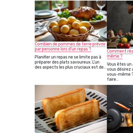
Combien de pommes de terre prévoir
par personne lors d’un repas ?
Comment réal
même ?
Planifier un repas ne se limite pas à
préparer des plats savoureux. L’un
Vous êtes un
des aspects les plus cruciaux est de…
vous désirez 
vous-même ? 
faire…