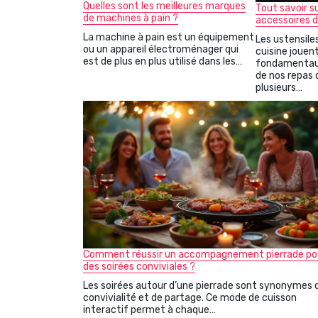
Quelles sont les meilleures marques
Tout savoir su
de machines à pain ?
accessoires d
La machine à pain est un équipement
Les ustensile
ou un appareil électroménager qui
cuisine jouent
est de plus en plus utilisé dans les…
fondamentaux
de nos repas q
plusieurs…
Comment réussir un accompagnement pierrade po
des soirées conviviales ?
Les soirées autour d’une pierrade sont synonymes 
convivialité et de partage. Ce mode de cuisson
interactif permet à chaque…