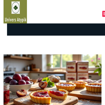
A
l
l
e
r
a
u
c
o
n
t
e
n
u