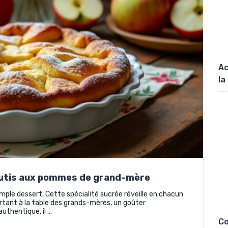
Ac
la
outis aux pommes de grand-mère
mple dessert. Cette spécialité sucrée réveille en chacun
rtant à la table des grands-mères, un goûter
authentique, il …
Co