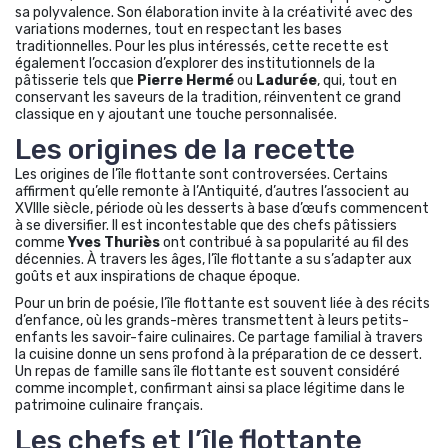
sa polyvalence. Son élaboration invite à la créativité avec des
variations modernes, tout en respectant les bases
traditionnelles. Pour les plus intéressés, cette recette est
également l’occasion d’explorer des institutionnels de la
pâtisserie tels que
Pierre Hermé
ou
Ladurée
, qui, tout en
conservant les saveurs de la tradition, réinventent ce grand
classique en y ajoutant une touche personnalisée.
Les origines de la recette
Les origines de l’île flottante sont controversées. Certains
affirment qu’elle remonte à l’Antiquité, d’autres l’associent au
XVIIIe siècle, période où les desserts à base d’œufs commencent
à se diversifier. Il est incontestable que des chefs pâtissiers
comme
Yves Thuriès
ont contribué à sa popularité au fil des
décennies. À travers les âges, l’île flottante a su s’adapter aux
goûts et aux inspirations de chaque époque.
Pour un brin de poésie, l’île flottante est souvent liée à des récits
d’enfance, où les grands-mères transmettent à leurs petits-
enfants les savoir-faire culinaires. Ce partage familial à travers
la cuisine donne un sens profond à la préparation de ce dessert.
Un repas de famille sans île flottante est souvent considéré
comme incomplet, confirmant ainsi sa place légitime dans le
patrimoine culinaire français.
Les chefs et l’île flottante