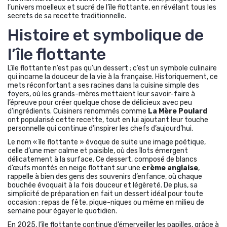
l’univers moelleux et sucré de l’île flottante, en révélant tous les
secrets de sa recette traditionnelle.
Histoire et symbolique de
l’île flottante
L’île flottante n’est pas qu’un dessert ; c’est un symbole culinaire
qui incarne la douceur de la vie à la française. Historiquement, ce
mets réconfortant a ses racines dans la cuisine simple des
foyers, où les grands-mères mettaient leur savoir-faire à
l’épreuve pour créer quelque chose de délicieux avec peu
d’ingrédients. Cuisiners renommés comme
La Mère Poulard
ont popularisé cette recette, tout en lui ajoutant leur touche
personnelle qui continue d’inspirer les chefs d’aujourd’hui.
Le nom « île flottante » évoque de suite une image poétique,
celle d’une mer calme et paisible, où des îlots émergent
délicatement à la surface. Ce dessert, composé de blancs
d’œufs montés en neige flottant sur une
crème anglaise
,
rappelle à bien des gens des souvenirs d’enfance, où chaque
bouchée évoquait à la fois douceur et légèreté. De plus, sa
simplicité de préparation en fait un dessert idéal pour toute
occasion : repas de fête, pique-niques ou même en milieu de
semaine pour égayer le quotidien.
En 2025, l’île flottante continue d’émerveiller les papilles, grâce à