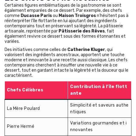
Certaines figures emblématiques de la gastronomie se sont
également emparées de ce dessert. Par exemple, des chefs
comme
Ducasse Paris
ou
Maison Troisgros
n’hésitent pas à
réinterpréter l’île flottante en lui ajoutant des ingrédients
contemporains tout en préservant sa légèreté. La pâtisserie
artisanale, représentée par
Pâtisserie des Rêves
, fait
également revivre ce dessert sous des formes étonnantes et
variées.
Des initiatives comme celles de
Catherine Kluger
, qui
valorisent des ingrédients ancestraux, apportent une touche
moderne et innovante à une recette aussi classique. Les chefs
contemporains cherchent à insuffler une nouvelle vie à ce
dessert, tout en gardant intacte la légèreté et la douceur qui le
caractérisent.
Contribution à l’île flott
Chefs Célèbres
ante
Simplicité et saveurs authe
La Mère Poulard
ntiques
Variations gourmandes et i
Pierre Hermé
nnovantes