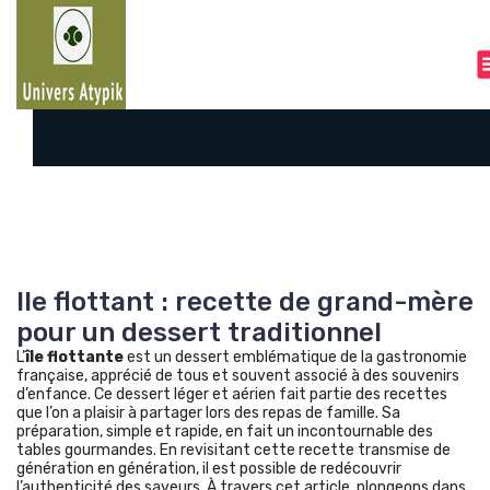
A
l
l
e
r
a
u
c
o
n
t
e
Ile flottant : recette de grand-mère
n
u
pour un dessert traditionnel
L’
île flottante
est un dessert emblématique de la gastronomie
française, apprécié de tous et souvent associé à des souvenirs
d’enfance. Ce dessert léger et aérien fait partie des recettes
que l’on a plaisir à partager lors des repas de famille. Sa
préparation, simple et rapide, en fait un incontournable des
tables gourmandes. En revisitant cette recette transmise de
génération en génération, il est possible de redécouvrir
l’authenticité des saveurs. À travers cet article, plongeons dans