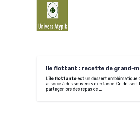
A
l
l
e
r
a
u
c
o
n
Ile flottant : recette de grand-
t
e
L’
île flottante
est un dessert emblématique de
associé à des souvenirs d’enfance. Ce dessert lé
n
partager lors des repas de …
u