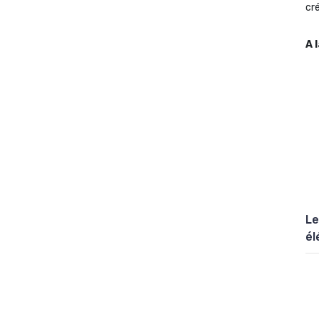
cré
A 
Le
él