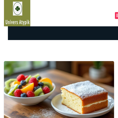
A
l
l
e
r
a
u
c
o
n
t
e
n
u