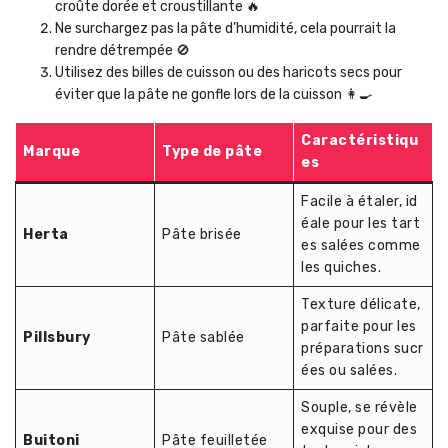
croûte dorée et croustillante 🔥
Ne surchargez pas la pâte d’humidité, cela pourrait la
rendre détrempée 🚫
Utilisez des billes de cuisson ou des haricots secs pour
éviter que la pâte ne gonfle lors de la cuisson 👩‍🍳
Caractéristiqu
Marque
Type de pâte
es
Facile à étaler, id
éale pour les tart
Herta
Pâte brisée
es salées comme
les quiches.
Texture délicate,
parfaite pour les
Pillsbury
Pâte sablée
préparations sucr
ées ou salées.
Souple, se révèle
exquise pour des
Buitoni
Pâte feuilletée