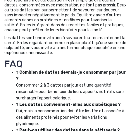
Pour répondre à cette question, il est simple de dire que les
dattes, consommées avec modération, ne font pas grossir. Deux
ou trois dattes par jour permettent de savourer leur douceur
sans impacter négativement le poids. Équilibrez avec d’autres
aliments riches en protéines et en fibres pour favoriser la
satiété. En les intégrant dans des recettes faciles et pratiques,
chacun peut profiter de leurs bienfaits pour la santé.
Les dattes sont une invitation à savourer tout en maintenant la
santé. En les regardant comme un plaisir plutôt qu’une source de
culpabilité, on vous invite à transformer chaque bouchée en une
expérience enrichissante.
FAQ
❓
Combien de dattes devrais-je consommer par jour
?
Consommer 2 à 3 dattes par jour est une quantité
raisonnable pour bénéficier de leurs apports nutritifs sans
surcharger l’apport calorique.
❓
Les dattes conviennent-elles aux diabétiques ?
Oui, mais la consommation doit être limitée et associée à
des aliments protéinés pour éviter les variations
glycémique.
❓
Peut-on utiliser des dattes dans la pâtisserie ?