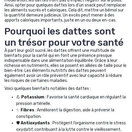
modération, les dattes n’ont pas d’impact négatif sur le poids.
Ainsi, opter pour quelques dattes lors d’un snack peut remplacer
les aliments sucrés et caloriques. Cela dit, mettre un bémol sur
la quantité demeure judicieux. Un excès peut mener à des
apports caloriques importants, juste en un ou deux en-cas.
Pourquoi les dattes sont
un trésor pour votre santé
À part leur goût sucré, les dattes offrent une multitude de
bienfaits pour la santé qui en font une présence presque
indispensable dans une alimentation équilibrée. Grâce à leur
richesse en nutriments, elles se posent en alliées de taille pour le
bien-être. Les éléments nutritifs des dattes peuvent
également avoir un rôle préventif avec leur capacité à réduire
les risques de certaines maladies.
Voici quelques bienfaits notables des dattes :
💪
Potassium
: Favorise la santé cardiaque en régulant la
pression artérielle.
✨
Fibres
: Améliorent la digestion, aide à prévenir la
constipation.
🛡️
Antioxydants
: Protègent l’organisme contre le stress
oxydatif, contribuant à la lutte contre le vieillissement.