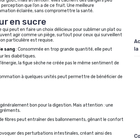
eur goût, mais attention : elles cachent des dangers peu
erception que l’on a de ce fruit. Une meilleure
ation éclairée, sans compromettre la santé.
eur en sucre
 qui peut en faire un choix délicieux pour sublimer un plat ou
euvent agir comme un piège, surtout pour ceux qui surveillent
on particulière est requise.
Ac
la
le sang
: Consommée en trop grande quantité, elle peut
r les diabétiques.
e l’énergie, la figue sèche ne créée pas le même sentiment de
nsommation à quelques unités peut permettre de bénéficier de
 généralement bon pour la digestion. Mais attention : une
agréments.
 fibres peut entraîner des ballonnements, gênant le confort
ovoquer des perturbations intestinales, créant ainsi des
Co