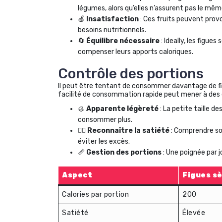
légumes, alors qu’elles n’assurent pas le mêm
🍏
Insatisfaction
: Ces fruits peuvent prov
besoins nutritionnels.
🔄
Équilibre nécessaire
: Ideally, les figue
compenser leurs apports caloriques.
Contrôle des portions
Il peut être tentant de consommer davantage de fig
facilité de consommation rapide peut mener à des
🥮
Apparente légèreté
: La petite taille de
consommer plus.
🧘‍♀️
Reconnaître la satiété
: Comprendre so
éviter les excès.
📏
Gestion des portions
: Une poignée par j
Aspect
Figues s
Calories par portion
200
Satiété
Élevée