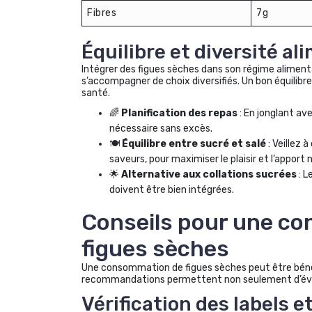
Fibres
7g
Équilibre et diversité al
Intégrer des figues sèches dans son régime alimenta
s’accompagner de choix diversifiés. Un bon équilibr
santé.
🌈
Planification des repas
: En jonglant ave
nécessaire sans excès.
🍽️
Équilibre entre sucré et salé
: Veillez 
saveurs, pour maximiser le plaisir et l’apport n
🌟
Alternative aux collations sucrées
: L
doivent être bien intégrées.
Conseils pour une c
figues sèches
Une consommation de figues sèches peut être béné
recommandations permettent non seulement d’éviter 
Vérification des labels e