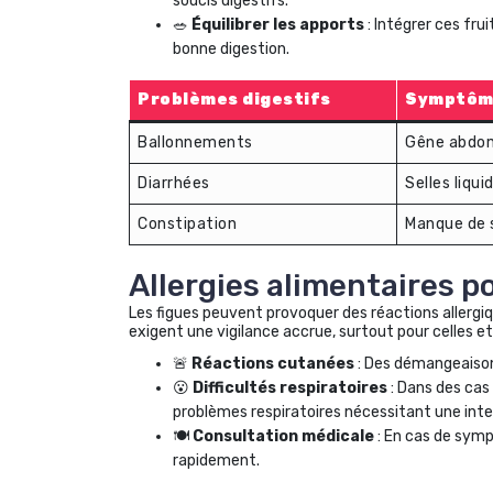
soucis digestifs.
🥗
Équilibrer les apports
: Intégrer ces fru
bonne digestion.
Problèmes digestifs
Symptôm
Ballonnements
Gêne abdom
Diarrhées
Selles liqui
Constipation
Manque de s
Allergies alimentaires p
Les figues peuvent provoquer des réactions allergiq
exigent une vigilance accrue, surtout pour celles et
🚨
Réactions cutanées
: Des démangeaisons
😮
Difficultés respiratoires
: Dans des cas
problèmes respiratoires nécessitant une inte
🍽️
Consultation médicale
: En cas de symp
rapidement.