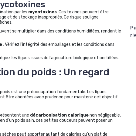
mycotoxines
nation par les
mycotoxines
. Ces toxines peuvent être
age et de stockage inappropriés. Ce risque souligne
sèches.
Pa
vent se multiplier dans des conditions humidifiées, rendant le
ri
e
: Vérifiez l’intégrité des emballages et les conditions dans
ilégiez les figues issues de l’agriculture biologique et certifiées.
ion du poids : Un regard
n poids est une préoccupation fondamentale. Les figues
vent être abordées avec prudence pour maintenir cet objectif.
 présentent une
décarbonisation calorique
non négligeable.
ien d’un poids sain, ces petites douceurs peuvent poser un
s sèches peut apporter autant de calories qu’un plat de