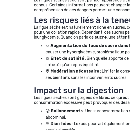
Les figues sèches séduisent par leur apparence et l
connus. Certaines informations peuvent changer la p
compréhension de ces dangers permet une consomm
Les risques liés à la ten
La figue sèche est naturellement riche en sucres, ce
pour une collation rapide. Cependant, ces sucres p
leur glycémie. Quand on parle de
sucre
, une attenti
🍬
Augmentation du taux de sucre dans 
causer une hyperglycémie, problématique pou
🧂
Effet de satiété
: Bien qu’elle apporte d
satiété qu’un repas équilibré.
🌟
Modération nécessaire
: Limiter la co
ses bienfaits sans les inconvénients sucrés.
Impact sur la digestion
Les figues sèches sont gorgées de fibres, ce qui est
consommation excessive peut provoquer des dés
😖
Ballonnements
: Une surconsommation de
abdominal.
💩
Diarrhées
: L’excès pourrait également pr