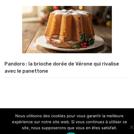
Pandoro : la brioche dorée de Vérone qui rivalise
avec le panettone
Nous utilisons des cookies pour vous garantir la meilleure
Copyright © 2026 Univers Atypik
expérience sur notre site web. Si vous continuez à utiliser ce
site, nous supposerons que vous en êtes satisfait.