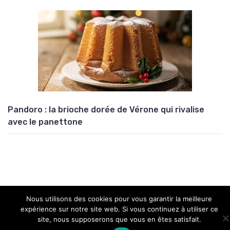
Pandoro : la brioche dorée de Vérone qui rivalise
avec le panettone
Nous utilisons des cookies pour vous garantir la meilleure
Copyright © 2026 Univers Atypik
expérience sur notre site web. Si vous continuez à utiliser ce
site, nous supposerons que vous en êtes satisfait.