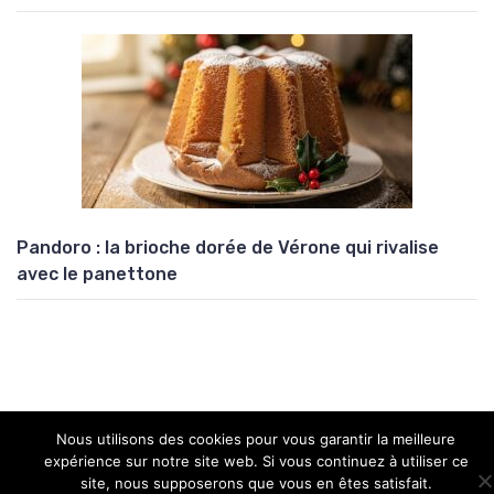
Pandoro : la brioche dorée de Vérone qui rivalise
avec le panettone
Nous utilisons des cookies pour vous garantir la meilleure
Copyright © 2026 Univers Atypik
expérience sur notre site web. Si vous continuez à utiliser ce
site, nous supposerons que vous en êtes satisfait.