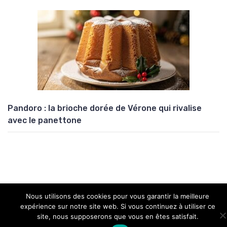
Pandoro : la brioche dorée de Vérone qui rivalise
avec le panettone
Nous utilisons des cookies pour vous garantir la meilleure
Copyright © 2026 Univers Atypik
expérience sur notre site web. Si vous continuez à utiliser ce
site, nous supposerons que vous en êtes satisfait.