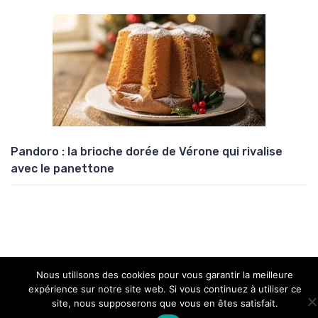
Pandoro : la brioche dorée de Vérone qui rivalise
avec le panettone
Nous utilisons des cookies pour vous garantir la meilleure
Copyright © 2026 Univers Atypik
expérience sur notre site web. Si vous continuez à utiliser ce
site, nous supposerons que vous en êtes satisfait.