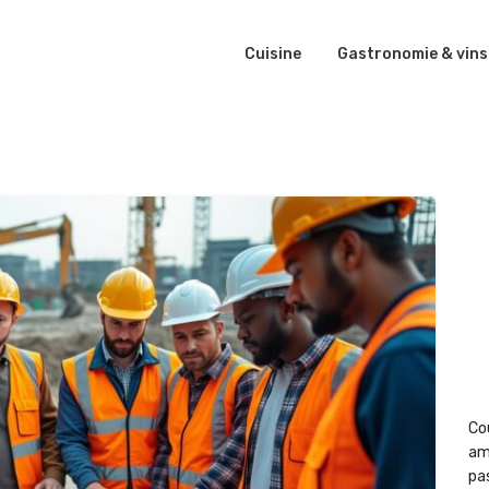
Cuisine
Gastronomie & vins
Co
am
pas