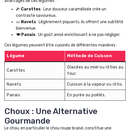
avantages de ces légumes :
🌽
Carottes
: Leur douceur caramélisée crée un
contraste savoureux.
🥒
Navets
: Légèrement piquants, ils offrent une subtilité
bienvenue.
🍽️
Panais
: Un goût anisé enrichissant à ne pas négliger.
Ces légumes peuvent être cuisinés de différentes manières :
Légume
Méthode de Cuisson
Glacées au miel ou rôties au
Carottes
four.
Navets
Cuisson à la vapeur ou rôtis.
Panais
En purée ou poêlés.
Choux : Une Alternative
Gourmande
Le chou, en particulier le chou rouge braisé, constitue une