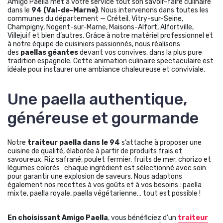
Amigo Paella met à votre service tout son savoir-faire culinaire
dans le
94 (Val-de-Marne)
. Nous intervenons dans toutes les
communes du département — Créteil, Vitry-sur-Seine,
Champigny, Nogent-sur-Marne, Maisons-Alfort, Alfortville,
Villejuif et bien d’autres. Grâce à notre matériel professionnel et
à notre équipe de cuisiniers passionnés, nous réalisons
des
paellas géantes
devant vos convives, dans la plus pure
tradition espagnole. Cette animation culinaire spectaculaire est
idéale pour instaurer une ambiance chaleureuse et conviviale.
Une paella authentique,
généreuse et gourmande
Notre
traiteur paella dans le 94
s’attache à proposer une
cuisine de qualité, élaborée à partir de produits frais et
savoureux. Riz safrané, poulet fermier, fruits de mer, chorizo et
légumes colorés : chaque ingrédient est sélectionné avec soin
pour garantir une explosion de saveurs. Nous adaptons
également nos recettes à vos goûts et à vos besoins : paella
mixte, paella royale, paella végétarienne… tout est possible !
En choisissant Amigo Paella
, vous bénéficiez d’un
traiteur