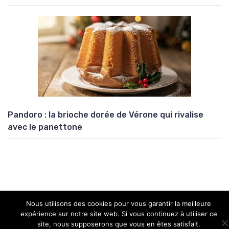
Pandoro : la brioche dorée de Vérone qui rivalise
avec le panettone
Nous utilisons des cookies pour vous garantir la meilleure
Copyright © 2026 Univers Atypik
expérience sur notre site web. Si vous continuez à utiliser ce
site, nous supposerons que vous en êtes satisfait.