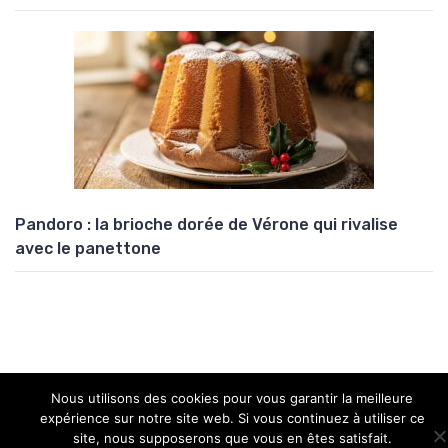
Pandoro : la brioche dorée de Vérone qui rivalise
avec le panettone
Nous utilisons des cookies pour vous garantir la meilleure
Copyright © 2026 Univers Atypik
expérience sur notre site web. Si vous continuez à utiliser ce
site, nous supposerons que vous en êtes satisfait.