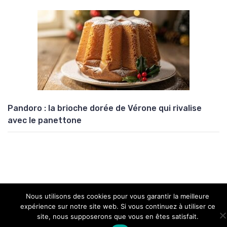
Pandoro : la brioche dorée de Vérone qui rivalise
avec le panettone
Nous utilisons des cookies pour vous garantir la meilleure
Copyright © 2026 Univers Atypik
expérience sur notre site web. Si vous continuez à utiliser ce
site, nous supposerons que vous en êtes satisfait.